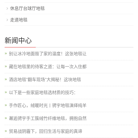
休息厅台球厅地毯
走道地毯
新闻中心
别让冰冷地面毁了家的温度！这张地毯让
藏在地毯里的待客之道：让每一次入住都
酒店地毯"翻车现场"大揭秘！这块地毯
以下是一些家庭地毯选材质的技巧：
手作匠心，绒暖时光丨骋宇地毯演绎纯羊
邂逅骋宇手工簇绒竹纤维地毯，拥抱自然
贸易战阴霾下，回归生活与家庭的真谛