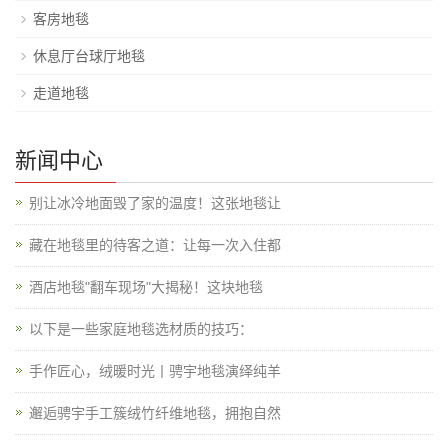
客房地毯
休息厅台球厅地毯
走道地毯
新闻中心
别让冰冷地面毁了家的温度！这张地毯让
藏在地毯里的待客之道：让每一次入住都
酒店地毯"翻车现场"大揭秘！这块地毯
以下是一些家庭地毯选材质的技巧：
手作匠心，绒暖时光丨骋宇地毯演绎纯羊
邂逅骋宇手工簇绒竹纤维地毯，拥抱自然