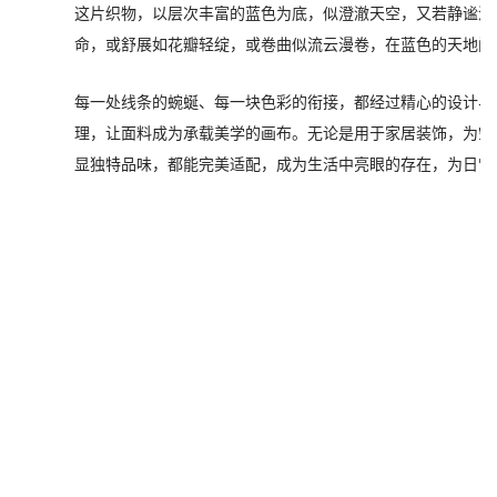
这片织物，以层次丰富的蓝色为底，似澄澈天空，又若静谧深
命，或舒展如花瓣轻绽，或卷曲似流云漫卷，在蓝色的天地间
每一处线条的蜿蜒、每一块色彩的衔接，都经过精心的设计与
理，让面料成为承载美学的画布。无论是用于家居装饰，为空
显独特品味，都能完美适配，成为生活中亮眼的存在，为日常