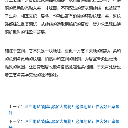
漪的灵动形态融入每一寸毯面。不同深浅的蓝灰调纱线，似被赋予
了生命，相互交织、层叠，勾勒出富有韵律的环形纹理。每一道纹
路都经过反复调试，从纱线的选取到编织的密度，皆力求呈现出涟
漪扩散时的轻盈与舒展。
铺陈于空间，它不只是一块地毯，更似一方艺术天地的缩影。柔和
的色调与灵动的纹理，悄然中和空间的硬朗，为居室晕染出松弛、
雅致的氛围，让日常起居也能与自然意趣温柔相拥，于无声处诉说
着工艺与美学交融的独特韵味。
上一个：
酒店地毯"翻车现场"大揭秘！这块地毯让住客好评率飙
升
下一个：
酒店地毯"翻车现场"大揭秘！这块地毯让住客好评率飙
升