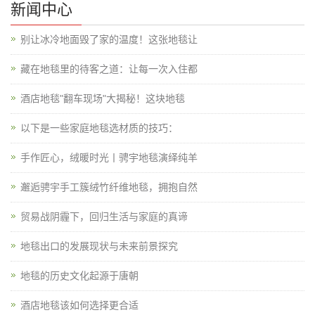
新闻中心
别让冰冷地面毁了家的温度！这张地毯让
藏在地毯里的待客之道：让每一次入住都
酒店地毯"翻车现场"大揭秘！这块地毯
以下是一些家庭地毯选材质的技巧：
手作匠心，绒暖时光丨骋宇地毯演绎纯羊
邂逅骋宇手工簇绒竹纤维地毯，拥抱自然
贸易战阴霾下，回归生活与家庭的真谛
地毯出口的发展现状与未来前景探究
地毯的历史文化起源于唐朝
酒店地毯该如何选择更合适