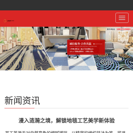
Toggl
navig
新闻资讯
漫入涟漪之境，解锁地毯工艺美学新体验
其工艺源于对自然意象的细腻捕捉，以精密的编织技法为笔，将涟