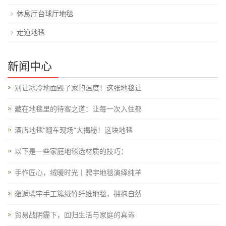
休息厅台球厅地毯
走道地毯
新闻中心
别让冰冷地面毁了家的温度！这张地毯让
藏在地毯里的待客之道：让每一次入住都
酒店地毯"翻车现场"大揭秘！这块地毯
以下是一些家庭地毯选材质的技巧：
手作匠心，绒暖时光丨骋宇地毯演绎纯羊
邂逅骋宇手工簇绒竹纤维地毯，拥抱自然
贸易战阴霾下，回归生活与家庭的真谛